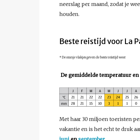
neerslag per maand, zodat je we
houden.
Beste reistijd voor La 
* De oranje vlakjes geven de beste reistijd weer
De gemiddelde temperatuur en 
Met haar 30 miljoen toeristen pe
vakantie en is het echt te druk 
juni
en
september
.