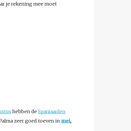
aar je rekening mee moet
ustus
hebben de
Spanjaarden
a Palma zeer goed toeven in
mei
,