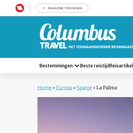
MAGAZINE TOEVOEGEN
Bestemmingen
Beste reistijd
Reisartike
Home
›
Europa
›
Spanje
›
La Palma