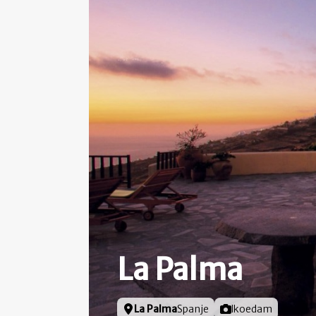
La Palma
Locatie
La Palma
Spanje
Foto door
lkoedam