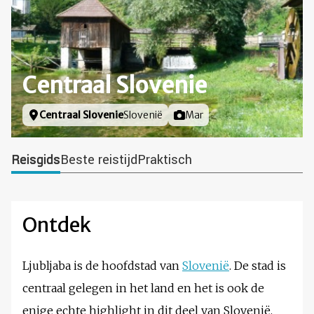
Centraal Slovenie
Locatie
Centraal Slovenie
Slovenië
Foto door
Mar
Reisgids
Beste reistijd
Praktisch
Ontdek
Ljubljaba is de hoofdstad van
Slovenië
. De stad is
centraal gelegen in het land en het is ook de
enige echte highlight in dit deel van Slovenië.