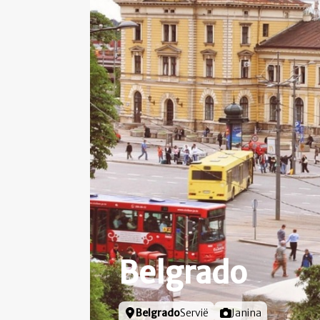
Belgrado
Locatie
Belgrado
Servië
Foto door
Janina