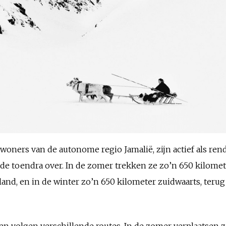
oners van de autonome regio Jamalië, zijn actief als rendi
 de toendra over. In de zomer trekken ze zo’n 650 kilomet
nd, en in de winter zo’n 650 kilometer zuidwaarts, terug
en volgen verschillende routes. In de zomer verplaatsen z