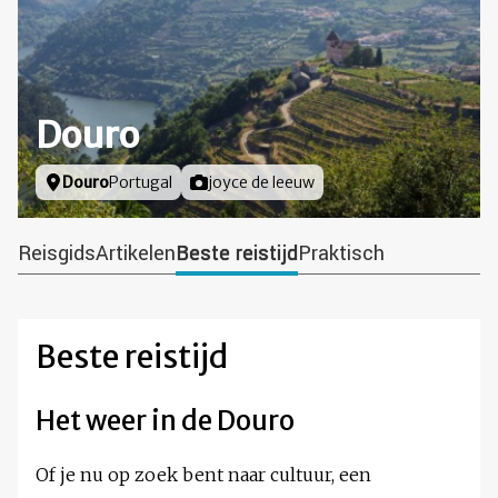
Douro
Locatie
Douro
Portugal
Foto door
joyce de leeuw
Reisgids
Artikelen
Beste reistijd
Praktisch
Beste reistijd
Het weer in de Douro
Of je nu op zoek bent naar cultuur, een