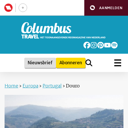
AANMELDEN
Nieuwsbrief
Abonneren
Home
›
Europa
›
Portugal
›
Douro