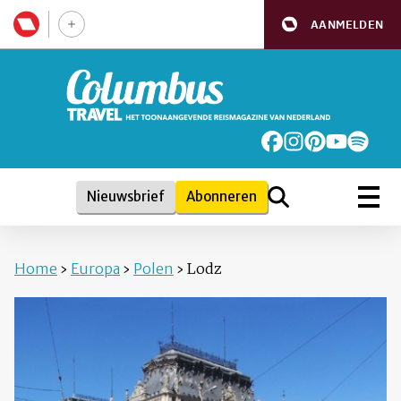
AANMELDEN
Nieuwsbrief
Abonneren
Home
›
Europa
›
Polen
›
Lodz