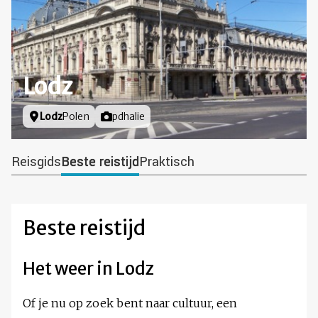
Lodz
Locatie
Lodz
Polen
Foto door
pdhalie
Reisgids
Beste reistijd
Praktisch
Beste reistijd
Het weer in Lodz
Of je nu op zoek bent naar cultuur, een