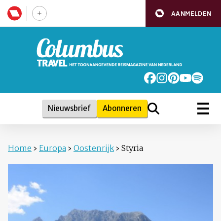
AANMELDEN
Nieuwsbrief
Abonneren
Home
›
Europa
›
Oostenrijk
›
Styria