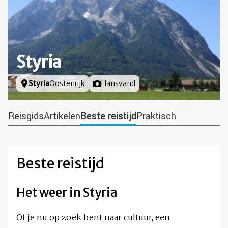
Styria
Locatie
Styria
Oostenrijk
Foto door
Hansvand
Reisgids
Artikelen
Beste reistijd
Praktisch
Beste reistijd
Het weer in Styria
Of je nu op zoek bent naar cultuur, een