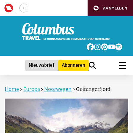
AANMELDEN
Nieuwsbrief
Abonneren
Home
›
Europa
›
Noorwegen
›
Geirangerfjord