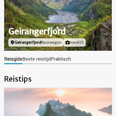
Geirangerfjord
Locatie
Geirangerfjord
Noorwegen
Foto door
merel25
Reisgids
Beste reistijd
Praktisch
Reistips