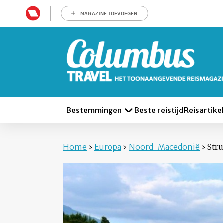
MAGAZINE TOEVOEGEN
Bestemmingen
Beste reistijd
Reisartike
Home
›
Europa
›
Noord-Macedonië
›
Str