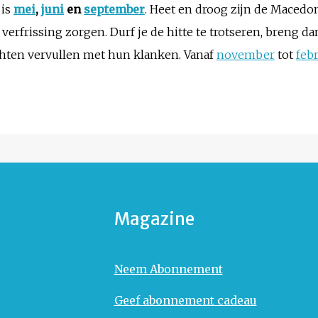
 is
mei
,
juni
en
september
. Heet en droog zijn de Macedo
verfrissing zorgen. Durf je de hitte te trotseren, breng 
chten vervullen met hun klanken. Vanaf
november
tot
febr
Magazine
Neem Abonnement
Geef abonnement cadeau