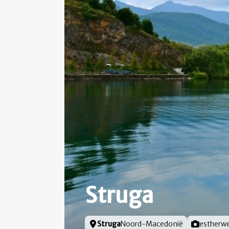
Struga
Locatie
Struga
Noord-Macedonië
Foto door
estherw