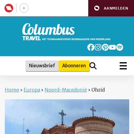
AANMELDEN
Nieuwsbrief
Abonneren
Home
›
Europa
›
Noord-Macedonië
›
Ohrid