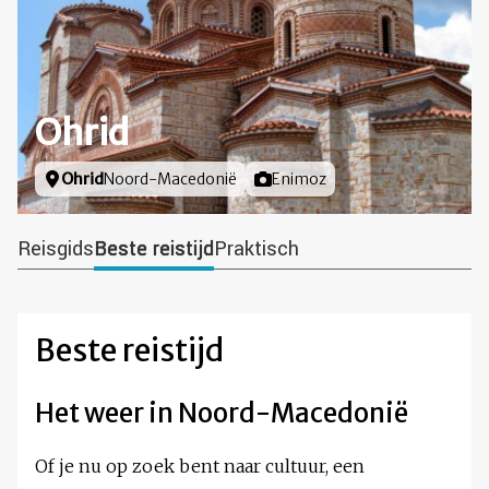
Ohrid
Locatie
Ohrid
Noord-Macedonië
Foto door
Enimoz
Reisgids
Beste reistijd
Praktisch
Beste reistijd
Het weer in Noord-Macedonië
Of je nu op zoek bent naar cultuur, een