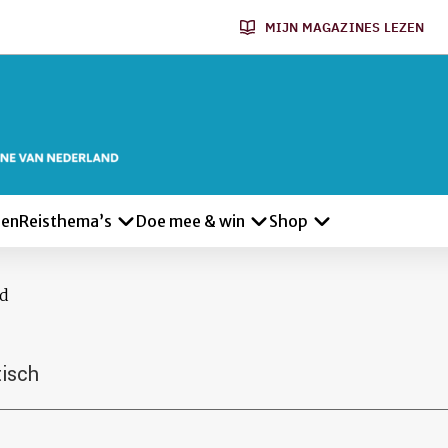
MIJN MAGAZINES LEZEN
len
Reisthema’s
Doe mee & win
Shop
nd
tisch