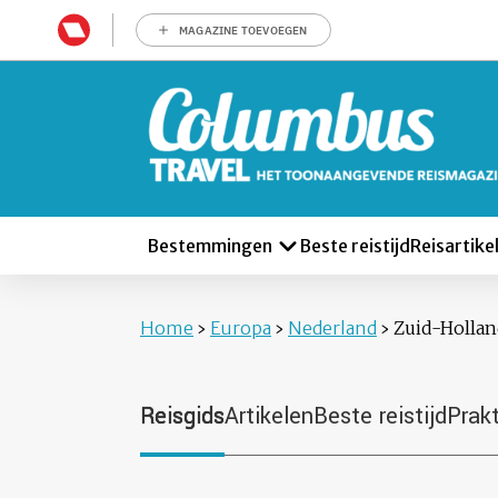
MAGAZINE TOEVOEGEN
Bestemmingen
Beste reistijd
Reisartike
Home
›
Europa
›
Nederland
›
Zuid-Holla
Reisgids
Artikelen
Beste reistijd
Prak