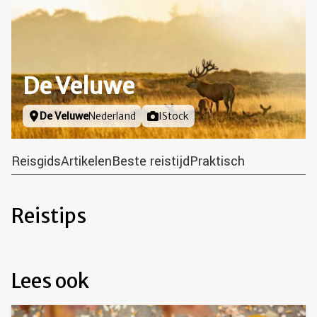
De Veluwe
Locatie
De Veluwe
Nederland
Foto door
IStock
Reisgids
Artikelen
Beste reistijd
Praktisch
Reistips
Lees ook