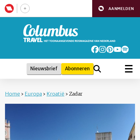
AANMELDEN
Nieuwsbrief
Abonneren
Home
›
Europa
›
Kroatië
›
Zadar