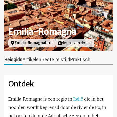
Emilia-Romagna
Locatie
Emilia-Romagna
Italië
Foto door
dennisvan donzel
Reisgids
Artikelen
Beste reistijd
Praktisch
Ontdek
Emilia-Romagna is een regio in
Italië
die in het
noorden wordt begrensd door de rivier de Po, in
het oosten door de Adriatische zee en in het