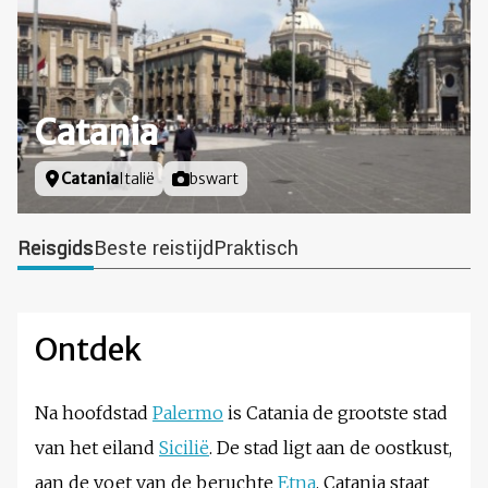
Catania
Locatie
Catania
Italië
Foto door
bswart
Reisgids
Beste reistijd
Praktisch
Ontdek
Na hoofdstad
Palermo
is Catania de grootste stad
van het eiland
Sicilië
. De stad ligt aan de oostkust,
aan de voet van de beruchte
Etna
. Catania staat