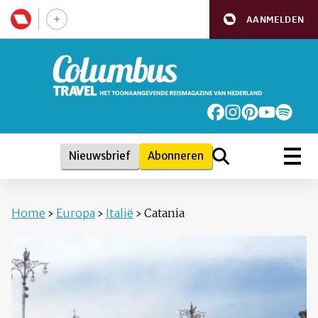
AANMELDEN
Nieuwsbrief
Abonneren
Home
›
Europa
›
Italië
›
Catania