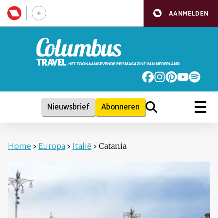
AANMELDEN
Nieuwsbrief
Abonneren
Home
›
Europa
›
Italië
›
Catania