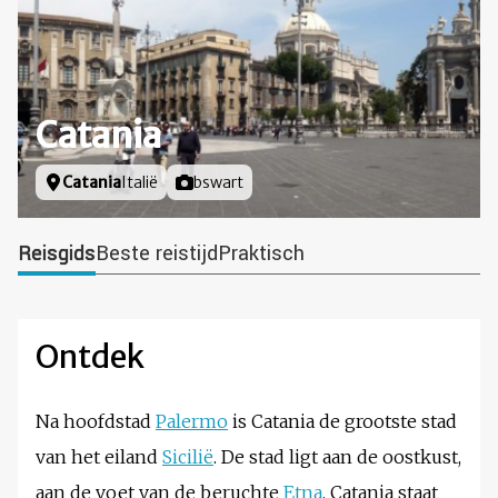
Catania
Locatie
Catania
Italië
Foto door
bswart
Reisgids
Beste reistijd
Praktisch
Ontdek
Na hoofdstad
Palermo
is Catania de grootste stad
van het eiland
Sicilië
. De stad ligt aan de oostkust,
aan de voet van de beruchte
Etna
. Catania staat