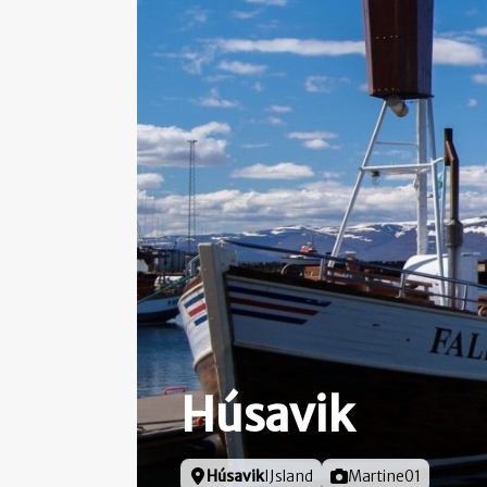
Húsavik
Locatie
Húsavik
IJsland
Foto door
Martine01