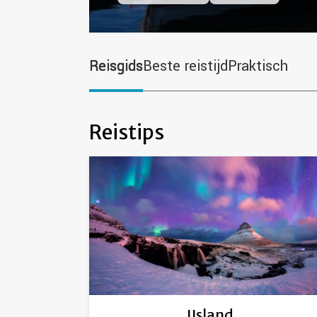
Reisgids
Beste reistijd
Praktisch
Reistips
IJsland