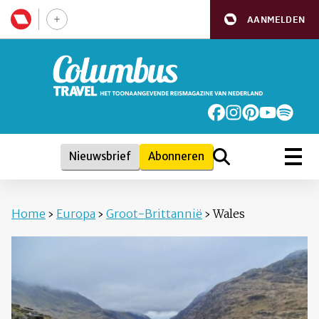
AANMELDEN
Nieuwsbrief
Abonneren
Home
›
Europa
›
Groot-Brittannië
›
Wales