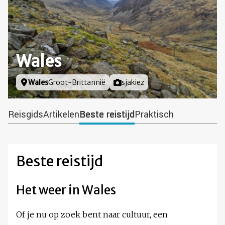
Wales
Locatie
Wales
Groot-Brittannië
Foto door
sjakiez
Reisgids
Artikelen
Beste reistijd
Praktisch
Beste reistijd
Het weer in Wales
Of je nu op zoek bent naar cultuur, een