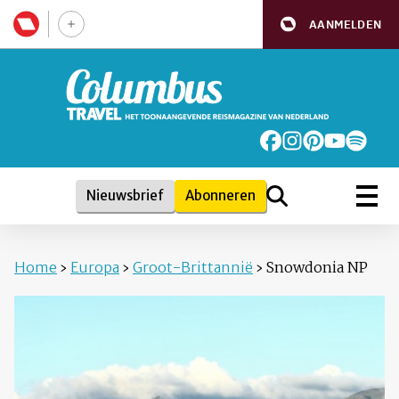
AANMELDEN
Nieuwsbrief
Abonneren
Home
›
Europa
›
Groot-Brittannië
›
Snowdonia NP