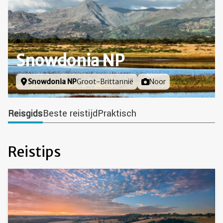
Snowdonia NP
Locatie
Snowdonia NP
Groot-Brittannië
Foto door
Noor
Reisgids
Beste reistijd
Praktisch
Reistips