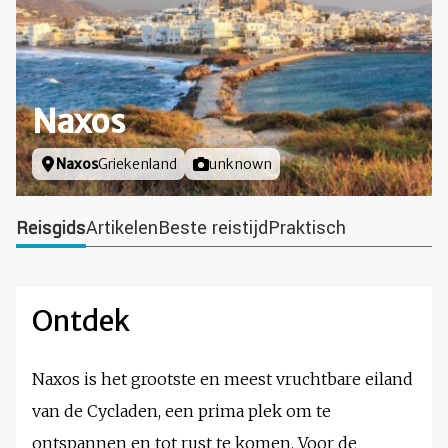
Naxos
Locatie
Naxos
Griekenland
Foto door
unknown
Reisgids
Artikelen
Beste reistijd
Praktisch
Ontdek
Naxos is het grootste en meest vruchtbare eiland
van de Cycladen, een prima plek om te
ontspannen en tot rust te komen. Voor de