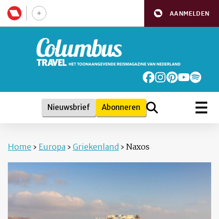
AANMELDEN
Nieuwsbrief
Abonneren
Home
›
Europa
›
Griekenland
›
Naxos