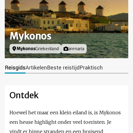
Mykonos
Locatie
Mykonos
Griekenland
Foto door
arenaria
Reisgids
Artikelen
Beste reistijd
Praktisch
Ontdek
Hoewel het maar een klein eiland is, is Mykonos
een heuse highlight onder veel toeristen. Je
vindt er hippe stranden en een bruisend