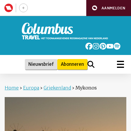
AANMELDEN
Nieuwsbrief
Abonneren
Home
›
Europa
›
Griekenland
›
Mykonos