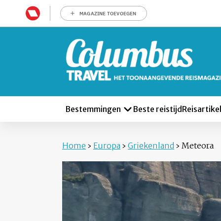
MAGAZINE TOEVOEGEN
Bestemmingen
Beste reistijd
Reisartike
Home
›
Europa
›
Griekenland
›
Meteora