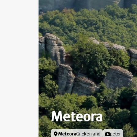
Meteora
Locatie
Meteora
Griekenland
Foto door
peter