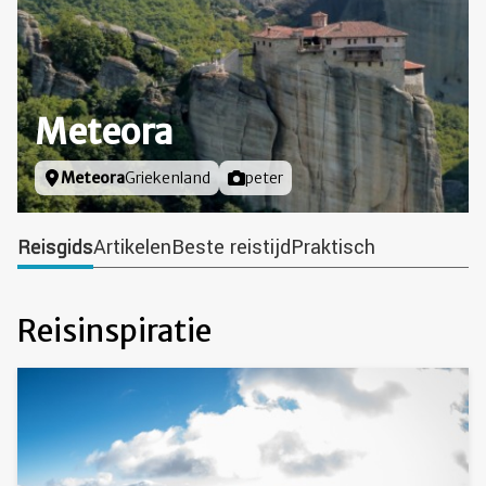
Meteora
Locatie
Meteora
Griekenland
Foto door
peter
Reisgids
Artikelen
Beste reistijd
Praktisch
Reisinspiratie