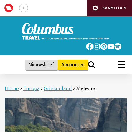
AANMELDEN
Nieuwsbrief
Abonneren
Home
›
Europa
›
Griekenland
›
Meteora