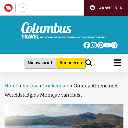
AANMELDEN
Nieuwsbrief
Abonneren
Home
›
Europa
›
Griekenland
›
Ontdek Athene met
Wereldstadgids Monique van Hulst