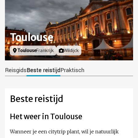
Toulouse
Locatie
Toulouse
Frankrijk
Foto door
Wildijck
Reisgids
Beste reistijd
Praktisch
Beste reistijd
Het weer in Toulouse
Wanneer je een citytrip plant, wil je natuurlijk