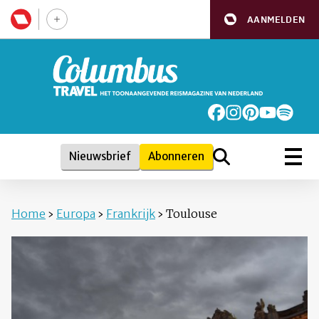
AANMELDEN
Nieuwsbrief
Abonneren
Home
›
Europa
›
Frankrijk
›
Toulouse