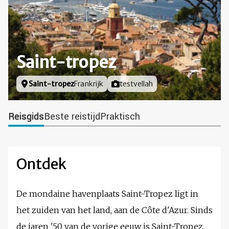
Saint-tropez
Locatie
Saint-tropez
Frankrijk
Foto door
testvellah
Reisgids
Beste reistijd
Praktisch
Ontdek
De mondaine havenplaats Saint-Tropez ligt in
het zuiden van het land, aan de Côte d'Azur. Sinds
de jaren '50 van de vorige eeuw is Saint-Tropez