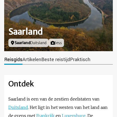
Saarland
Locatie
Saarland
Duitsland
Foto door
Jess
Reisgids
Artikelen
Beste reistijd
Praktisch
Ontdek
Saarland is een van de zestien deelstaten van
Duitsland
. Het ligt in het westen van het land aan
de grens met
Frankrijk
en
Luxemburg
. De