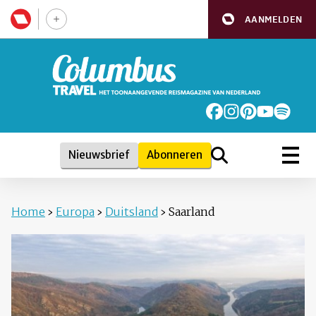
AANMELDEN
Nieuwsbrief
Abonneren
Home
›
Europa
›
Duitsland
›
Saarland