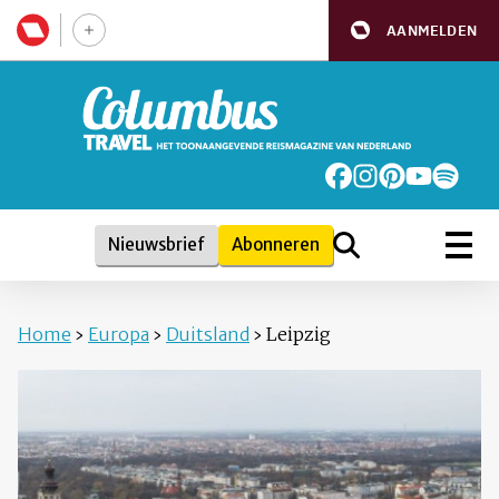
AANMELDEN
Nieuwsbrief
Abonneren
Home
›
Europa
›
Duitsland
›
Leipzig