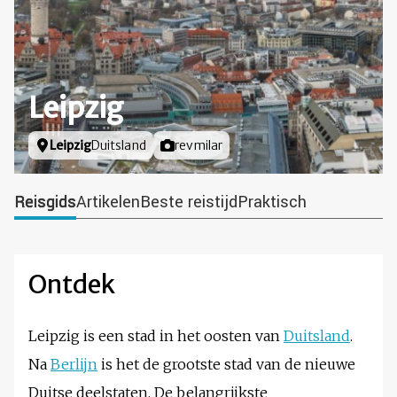
Leipzig
Locatie
Leipzig
Duitsland
Foto door
revmilar
Reisgids
Artikelen
Beste reistijd
Praktisch
Ontdek
Leipzig is een stad in het oosten van
Duitsland
.
Na
Berlijn
is het de grootste stad van de nieuwe
Duitse deelstaten. De belangrijkste