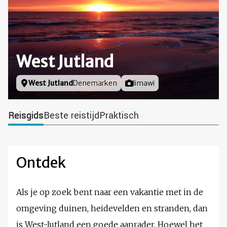
West Jutland
Locatie
West Jutland
Denemarken
Foto door
limawi
Reisgids
Beste reistijd
Praktisch
Ontdek
Als je op zoek bent naar een vakantie met in de
omgeving duinen, heidevelden en stranden, dan
is West-Jutland een goede aanrader. Hoewel het