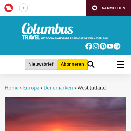
AANMELDEN
Nieuwsbrief
Abonneren
Home
›
Europa
›
Denemarken
›
West Jutland