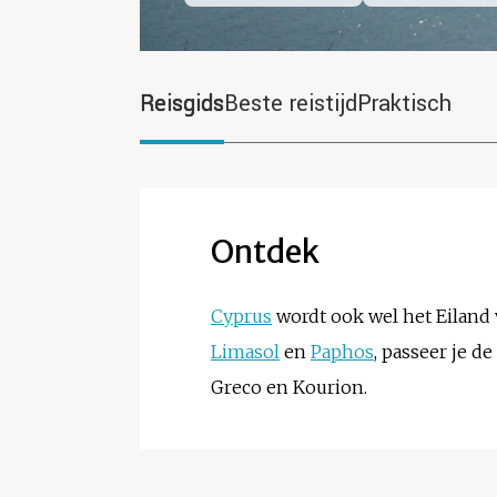
Reisgids
Beste reistijd
Praktisch
Ontdek
Cyprus
wordt ook wel het Eiland 
Limasol
en
Paphos
, passeer je d
Greco en Kourion.