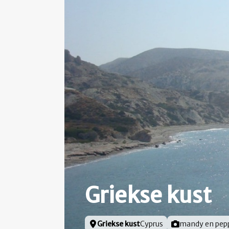
Griekse kust
Locatie
Griekse kust
Cyprus
Foto door
mandy en pep