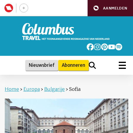
AANMELDEN
Nieuwsbrief
Abonneren
Home
›
Europa
›
Bulgarije
›
Sofia