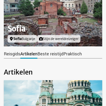
Sofia
Locatie
Sofia
Bulgarije
Foto door
Stijn de wereldreizeiger
Reisgids
Artikelen
Beste reistijd
Praktisch
Artikelen