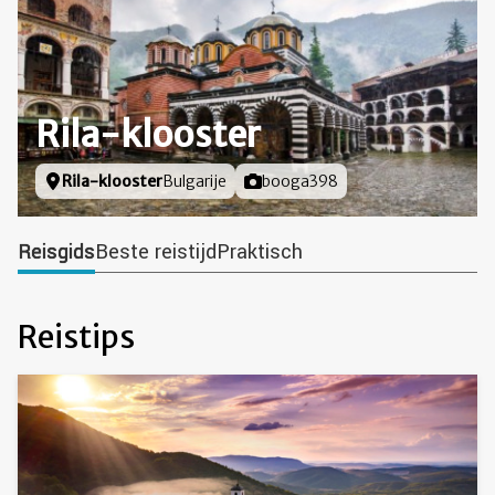
Rila-klooster
Locatie
Rila-klooster
Bulgarije
Foto door
booga398
Reisgids
Beste reistijd
Praktisch
Reistips