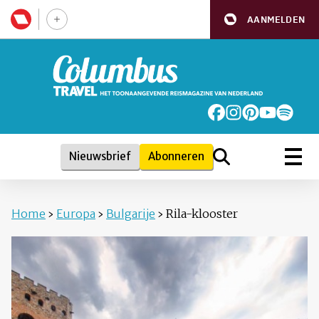
AANMELDEN
Nieuwsbrief
Abonneren
Home
›
Europa
›
Bulgarije
›
Rila-klooster