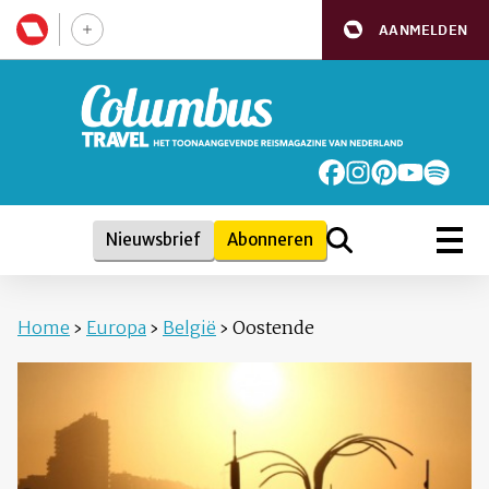
AANMELDEN
Nieuwsbrief
Abonneren
Home
›
Europa
›
België
›
Oostende