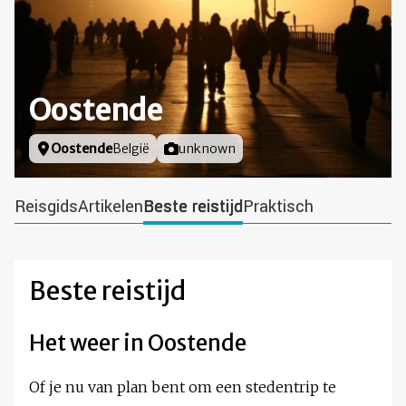
Oostende
Locatie
Oostende
België
Foto door
unknown
Reisgids
Artikelen
Beste reistijd
Praktisch
Beste reistijd
Het weer in Oostende
Of je nu van plan bent om een stedentrip te