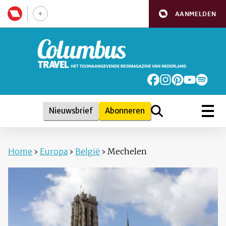
AANMELDEN
Nieuwsbrief
Abonneren
Home
›
Europa
›
België
›
Mechelen