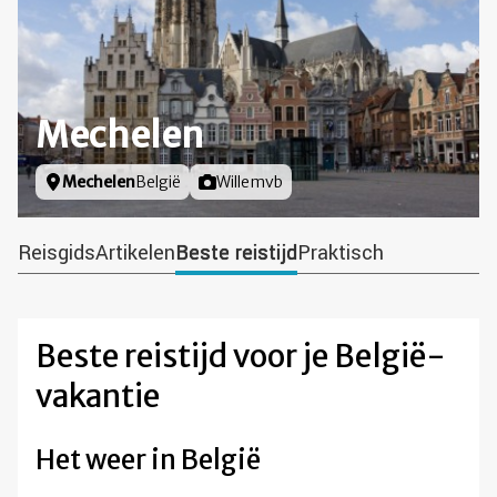
Mechelen
Locatie
Mechelen
België
Foto door
Willemvb
Reisgids
Artikelen
Beste reistijd
Praktisch
Beste reistijd voor je België-
vakantie
Het weer in België