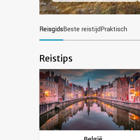
Reisgids
Beste reistijd
Praktisch
Reistips
België