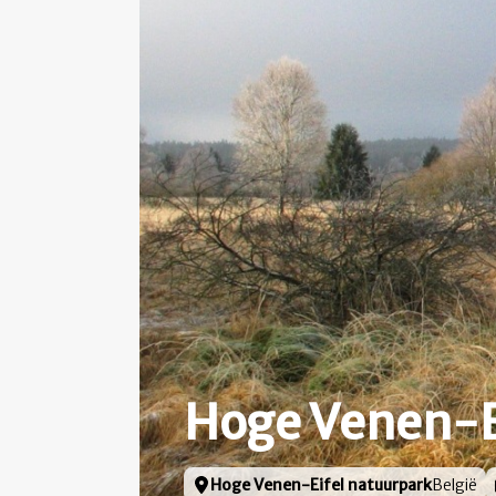
Hoge Venen-E
Locatie
Hoge Venen-Eifel natuurpark
België