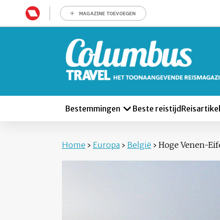
MAGAZINE TOEVOEGEN
Bestemmingen
Beste reistijd
Reisartike
Home
›
Europa
›
België
›
Hoge Venen-Eif