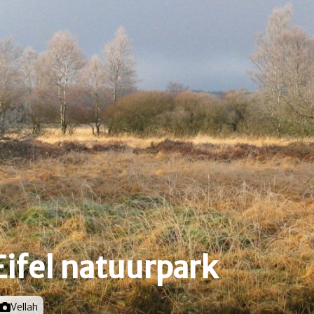
ifel natuurpark
Foto door
Vellah