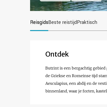
Reisgids
Beste reistijd
Praktisch
Ontdek
Butrint is een bergachtig gebied 
de Griekse en Romeinse tijd sta
Aesculapius, een abdij en de vest
binnenland, waar je forten, kast