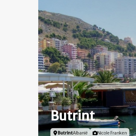
Butrint
Locatie
Butrint
Albanië
Foto door
Nicole Franken