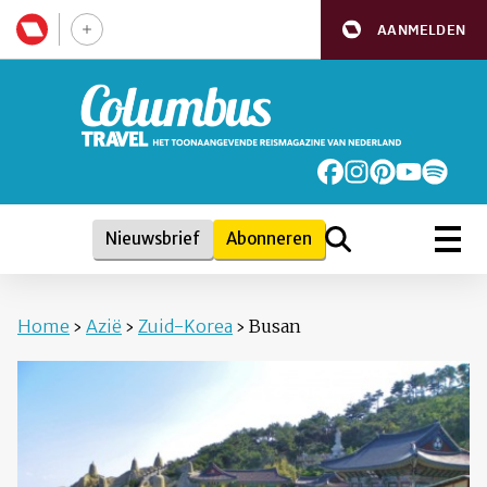
AANMELDEN
Nieuwsbrief
Abonneren
Home
›
Azië
›
Zuid-Korea
›
Busan