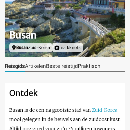
Busan
Locatie
Busan
Zuid-Korea
Foto door
markknots
Reisgids
Artikelen
Beste reistijd
Praktisch
Ontdek
Busan is de een na grootste stad van
Zuid-Korea
mooi gelegen in de heuvels aan de zuidoost kust.
Altijd nog goed voor zo’n 3,5 miljoen inwoners.