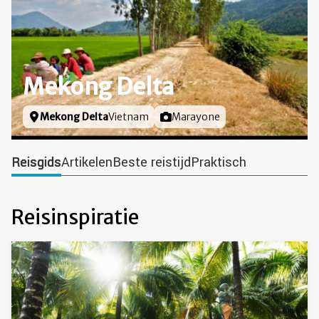
Mekong Delta
Locatie
Mekong Delta
Vietnam
Foto door
Marayone
Reisgids
Artikelen
Beste reistijd
Praktisch
Reisinspiratie