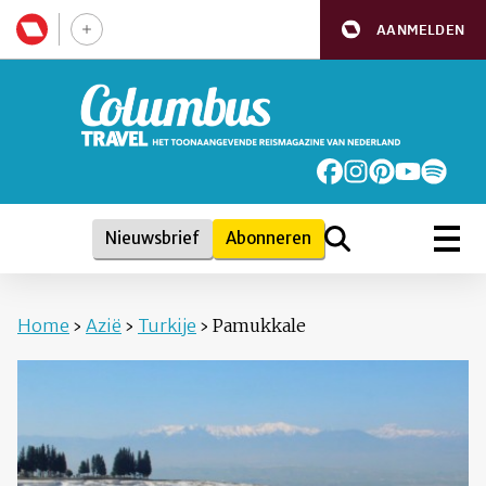
AANMELDEN
Nieuwsbrief
Abonneren
Home
›
Azië
›
Turkije
›
Pamukkale