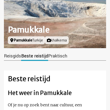
Pamukkale
Locatie
Pamukkale
Turkije
Foto door
khalkema
Reisgids
Beste reistijd
Praktisch
Beste reistijd
Het weer in Pamukkale
Of je nu op zoek bent naar cultuur, een