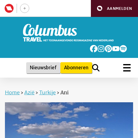
AANMELDEN
Nieuwsbrief
Abonneren
Home
›
Azië
›
Turkije
›
Ani