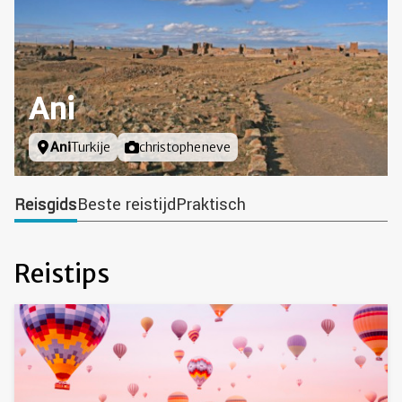
Ani
Locatie
Ani
Turkije
Foto door
christopheneve
Reisgids
Beste reistijd
Praktisch
Reistips