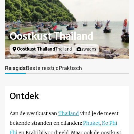
Oostkust Thailand
Locatie
Oostkust Thailand
Thailand
Foto door
zwaans
Reisgids
Beste reistijd
Praktisch
Ontdek
Aan de westkust van
Thailand
vind je de meest
bekende stranden en eilanden:
Phuket
,
Ko Phi
Phi
en Krabi bijvoorbeeld. Maar ook de oostkust