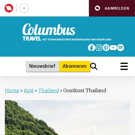
AANMELDEN
Nieuwsbrief
Abonneren
Home
›
Azië
›
Thailand
›
Oostkust Thailand