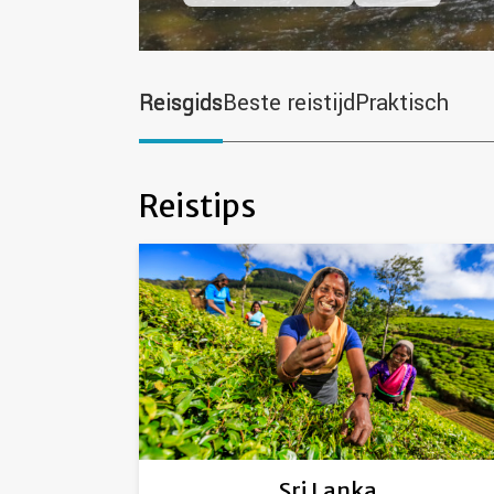
Reisgids
Beste reistijd
Praktisch
Reistips
Sri Lanka