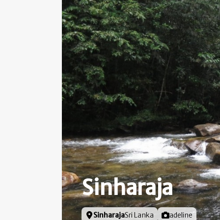
Sinharaja
Locatie
Sinharaja
Sri Lanka
Foto door
adeline