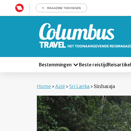
MAGAZINE TOEVOEGEN
Bestemmingen
Beste reistijd
Reisartike
Home
›
Azië
›
Sri Lanka
›
Sinharaja