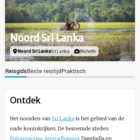
Noord Sri Lanka
Locatie
Noord Sri Lanka
Sri Lanka
Foto door
Michelle
Reisgids
Beste reistijd
Praktisch
Ontdek
Het noorden van
Sri Lanka
is het gebied van de
oude koninkrijken. De beroemde steden
Polonnaruwa
,
Anuradhapura
, Dambulla en