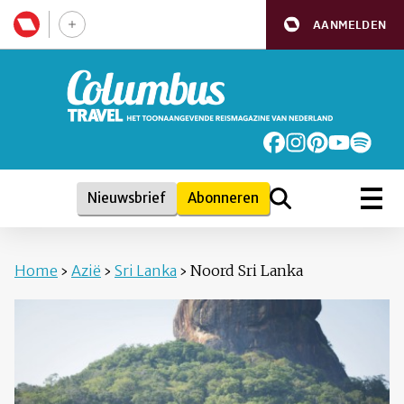
AANMELDEN
Nieuwsbrief
Abonneren
Home
›
Azië
›
Sri Lanka
›
Noord Sri Lanka