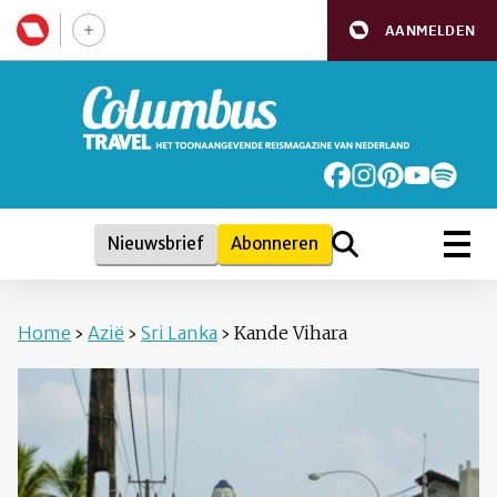
AANMELDEN
Nieuwsbrief
Abonneren
Home
›
Azië
›
Sri Lanka
›
Kande Vihara