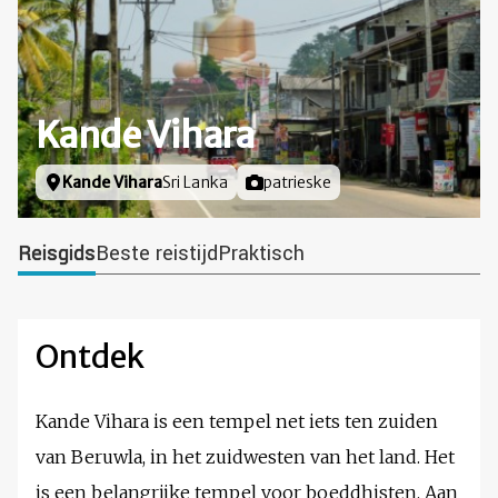
Kande Vihara
Locatie
Kande Vihara
Sri Lanka
Foto door
patrieske
Reisgids
Beste reistijd
Praktisch
Ontdek
Kande Vihara is een tempel net iets ten zuiden
van Beruwla, in het zuidwesten van het land. Het
is een belangrijke tempel voor boeddhisten. Aan