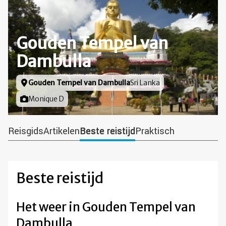
Gouden Tempel van
Dambulla
Locatie
Gouden Tempel van Dambulla
Sri Lanka
Foto door
Monique D
Reisgids
Artikelen
Beste reistijd
Praktisch
Beste reistijd
Het weer in Gouden Tempel van
Dambulla