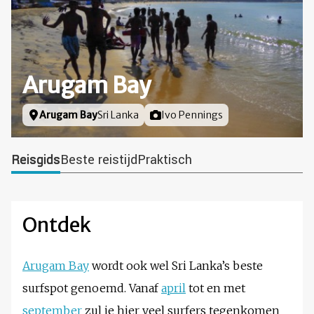
Arugam Bay
Locatie
Arugam Bay
Sri Lanka
Foto door
Ivo Pennings
Reisgids
Beste reistijd
Praktisch
Ontdek
Arugam Bay
wordt ook wel Sri Lanka’s beste
surfspot genoemd. Vanaf
april
tot en met
september
zul je hier veel surfers tegenkomen