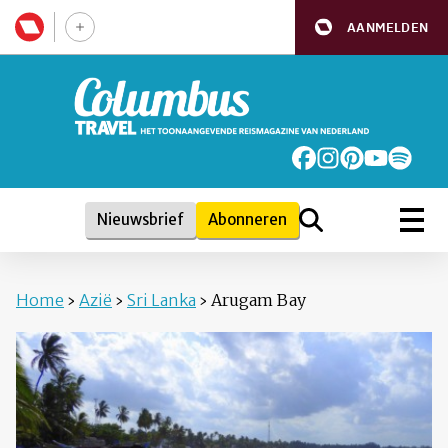
AANMELDEN
Nieuwsbrief
Abonneren
Home
›
Azië
›
Sri Lanka
›
Arugam Bay