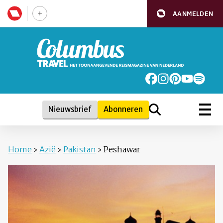
AANMELDEN
Nieuwsbrief
Abonneren
Home
›
Azië
›
Pakistan
›
Peshawar