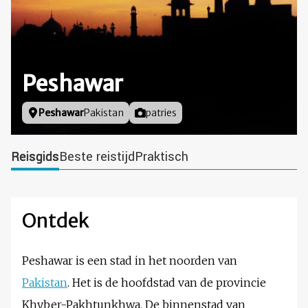
Peshawar
Locatie
Peshawar
Pakistan
Foto door
patries
Reisgids
Beste reistijd
Praktisch
Ontdek
Peshawar is een stad in het noorden van
Pakistan
. Het is de hoofdstad van de provincie
Khyber-Pakhtunkhwa. De binnenstad van