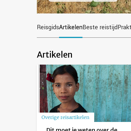
Reisgids
Artikelen
Beste reistijd
Prak
Artikelen
Overige reisartikelen
Dit moet je weten over de