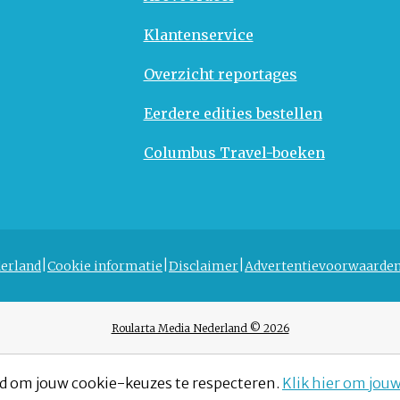
Klantenservice
Overzicht reportages
Eerdere edities bestellen
Columbus Travel-boeken
erland
Cookie informatie
Disclaimer
Advertentievoorwaarde
Roularta Media Nederland © 2026
d om jouw cookie-keuzes te respecteren.
Klik hier om jou