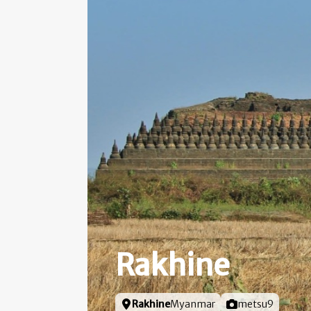
Rakhine
Locatie
Rakhine
Myanmar
Foto door
metsu9