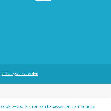
n
Privacyvoorwaarden
w cookie-voorkeuren aan te passen en de inhoud te