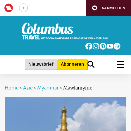
AANMELDEN
Nieuwsbrief
Abonneren
Home
›
Azië
›
Myanmar
›
Mawlamyine