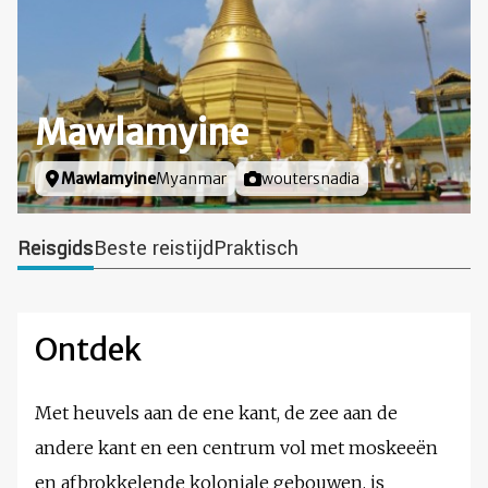
Mawlamyine
Locatie
Mawlamyine
Myanmar
Foto door
woutersnadia
Reisgids
Beste reistijd
Praktisch
Ontdek
Met heuvels aan de ene kant, de zee aan de
andere kant en een centrum vol met moskeeën
en afbrokkelende koloniale gebouwen, is