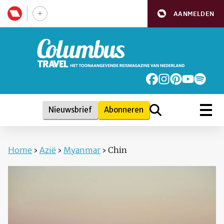
AANMELDEN
Nieuwsbrief
Abonneren
Home
›
Azië
›
Myanmar
›
Chin