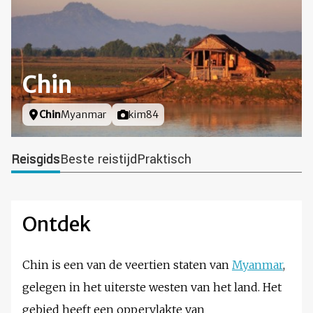
Chin
Locatie
Chin
Myanmar
Foto door
kim84
Reisgids
Beste reistijd
Praktisch
Ontdek
Chin is een van de veertien staten van
Myanmar
,
gelegen in het uiterste westen van het land. Het
gebied heeft een oppervlakte van